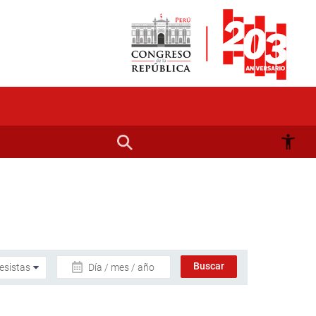
Día / mes / año