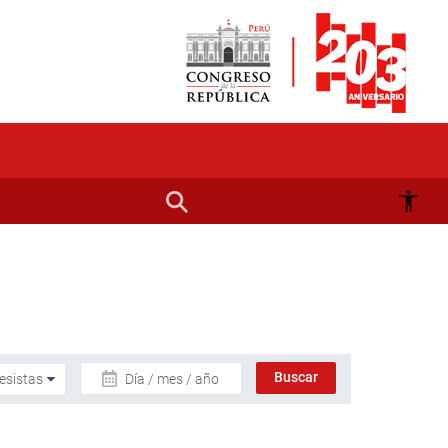
Día / mes / año