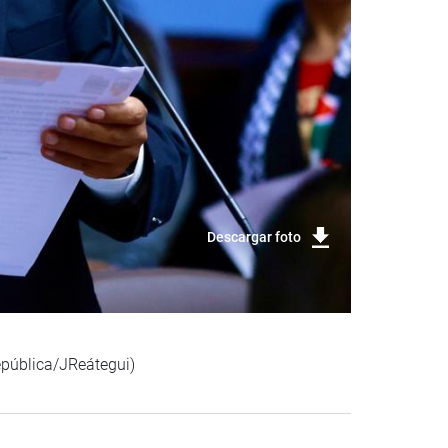
Descargar foto
epública/JReátegui)