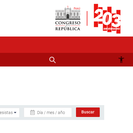
Día / mes / año