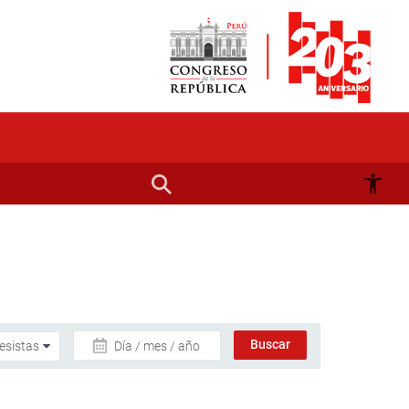
Día / mes / año