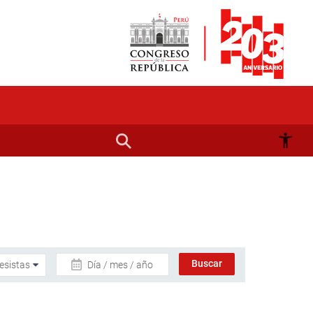
Día / mes / año