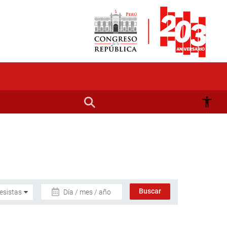
Día / mes / año