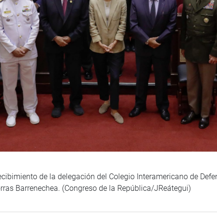
recibimiento de la delegación del Colegio Interamericano de Def
rras Barrenechea. (Congreso de la República/JReátegui)