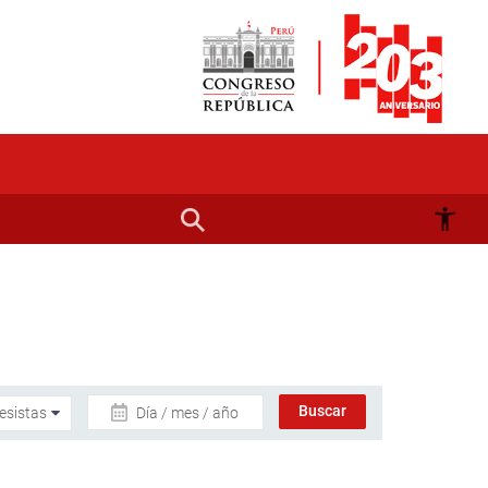
Día / mes / año