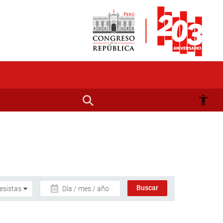
Día / mes / año