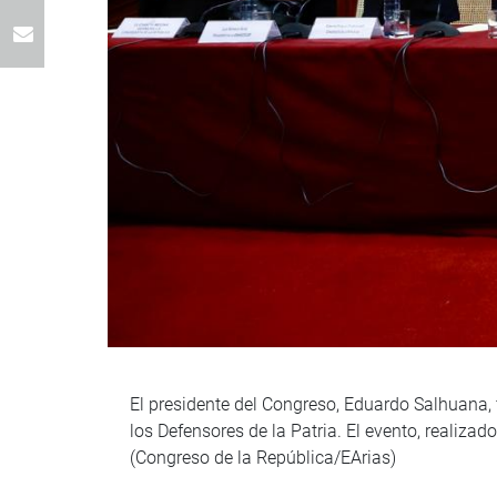
El presidente del Congreso, Eduardo Salhuana, 
los Defensores de la Patria. El evento, realiza
(Congreso de la República/EArias)