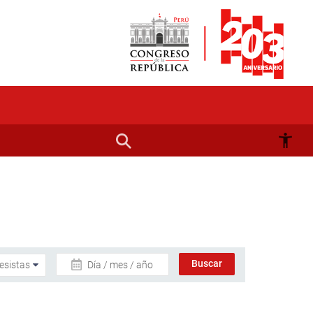
Día / mes / año