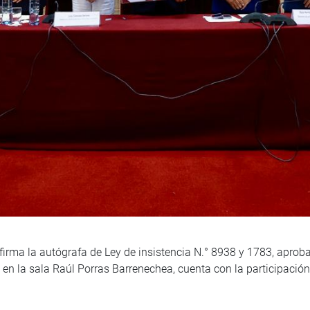
firma la autógrafa de Ley de insistencia N.° 8938 y 1783, aprob
do en la sala Raúl Porras Barrenechea, cuenta con la participaci