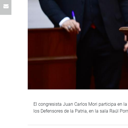
El congresista Juan Carlos Mori participa en la
los Defensores de la Patria, en la sala Raúl Po