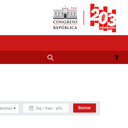
Día / mes / año