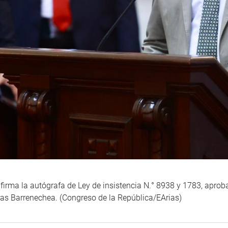
 firma la autógrafa de Ley de insistencia N.° 8938 y 1783, aprob
rras Barrenechea. (Congreso de la República/EArias)