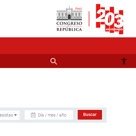
Día / mes / año