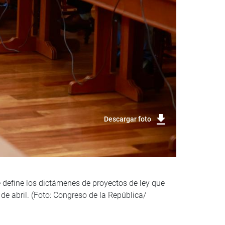
Descargar foto
 define los dictámenes de proyectos de ley que
de abril. (Foto: Congreso de la República/