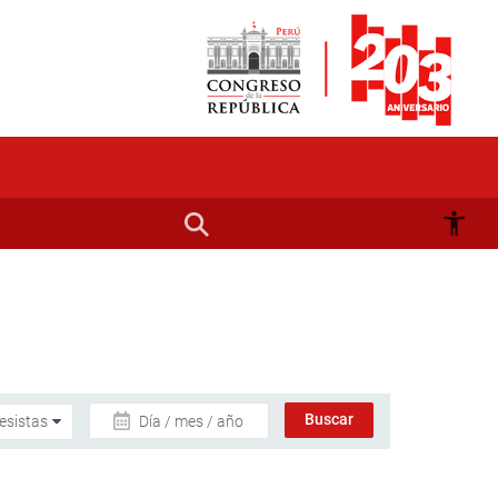
Día / mes / año