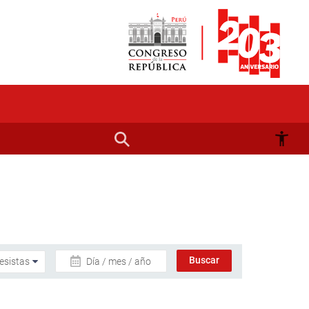
Día / mes / año