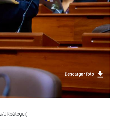
Descargar foto
ca/JReátegui)