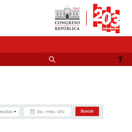
Día / mes / año