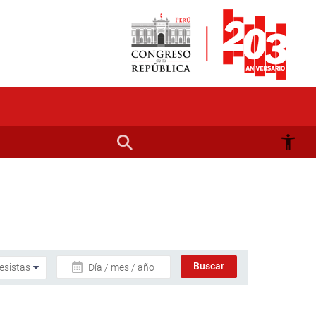
Día / mes / año