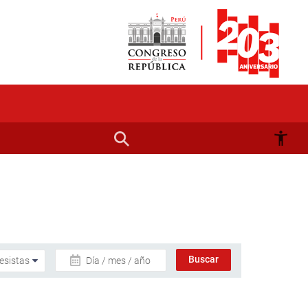
Día / mes / año