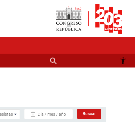
Día / mes / año