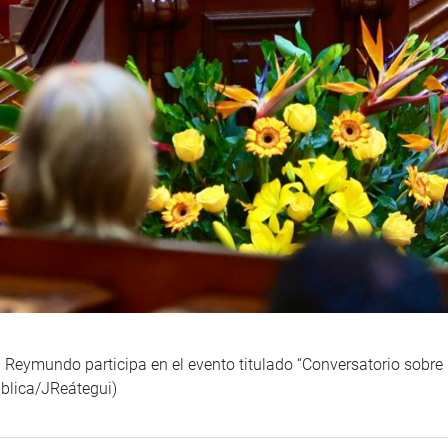
 Reymundo participa en el evento titulado “Conversatorio sobre l
blica/JReátegui)