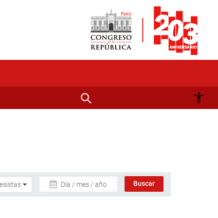
Día / mes / año