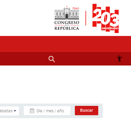
Día / mes / año