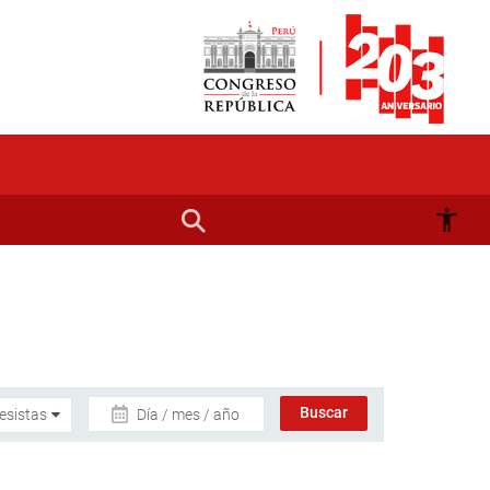
Día / mes / año