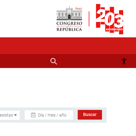
Día / mes / año