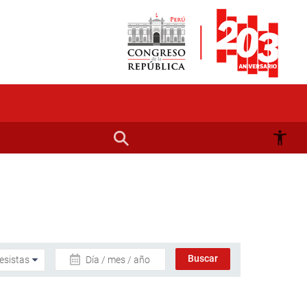
Día / mes / año