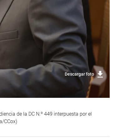
Descargar foto
iencia de la DC N.º 449 interpuesta por el
ca/CCox)