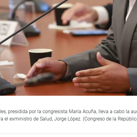
, presidida por la congresista María Acuña, lleva a cabo la aud
tra el exministro de Salud, Jorge López. (Congreso de la Repúbli