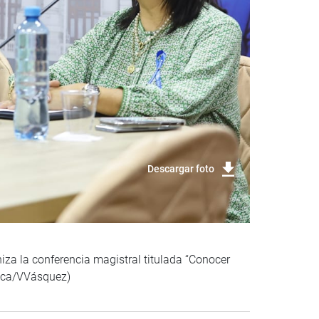
Descargar foto
iza la conferencia magistral titulada “Conocer
lica/VVásquez)