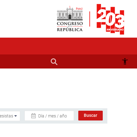
Día / mes / año