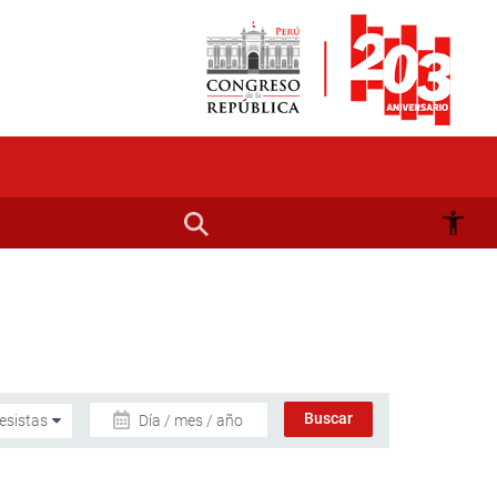
Día / mes / año