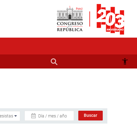
Día / mes / año