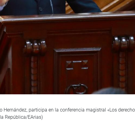
o Hernández, participa en la conferencia magistral «Los derechos
la República/EArias)