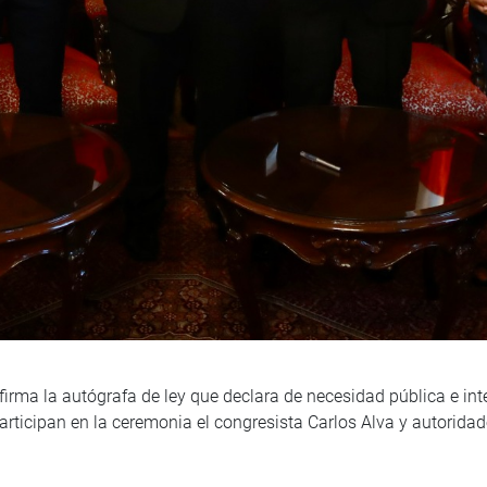
firma la autógrafa de ley que declara de necesidad pública e int
 Participan en la ceremonia el congresista Carlos Alva y autorida