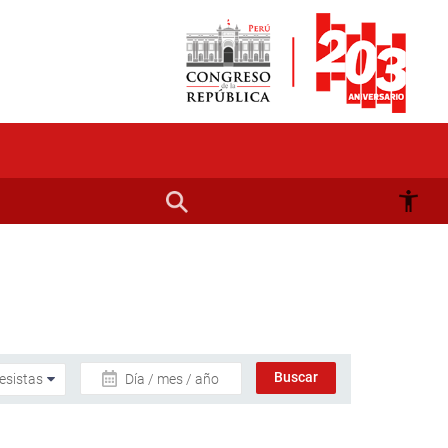
Día / mes / año