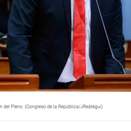
ón del Pleno. (Congreso de la República/JReátegui)