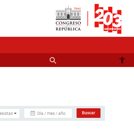
Día / mes / año