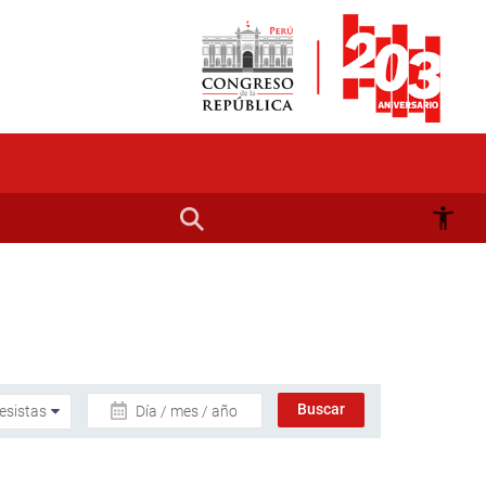
Día / mes / año