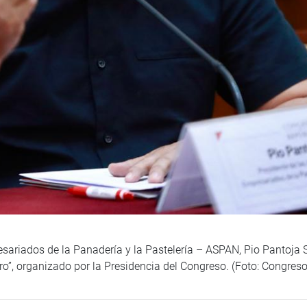
ariados de la Panadería y la Pastelería – ASPAN, Pio Pantoja So
ro”, organizado por la Presidencia del Congreso. (Foto: Congreso