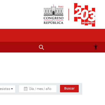
Día / mes / año