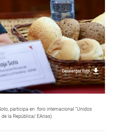
Descargar foto
to, participa en foro internacional “Unidos
 de la República/ EArias)