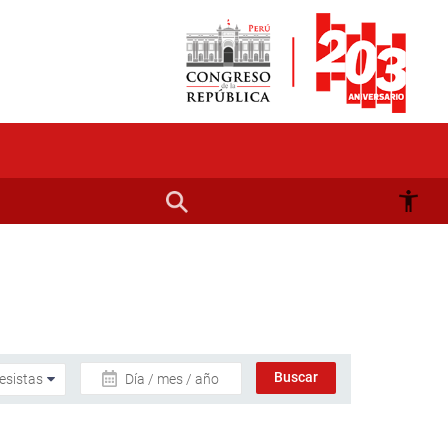
Día / mes / año