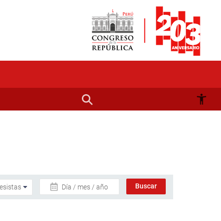
Día / mes / año