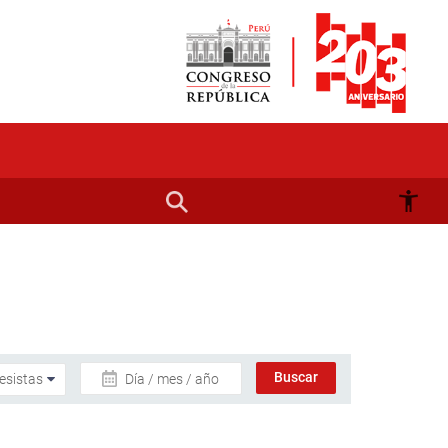
Día / mes / año