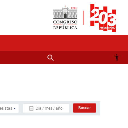
Día / mes / año