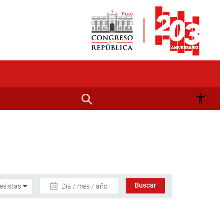
Día / mes / año