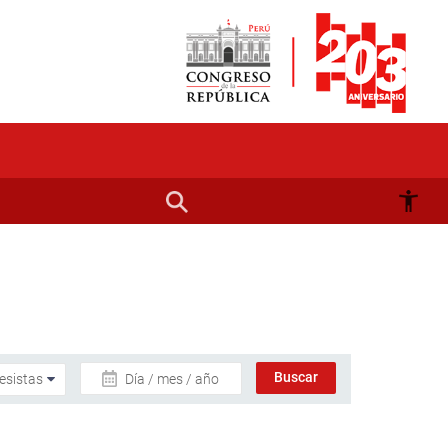
Día / mes / año