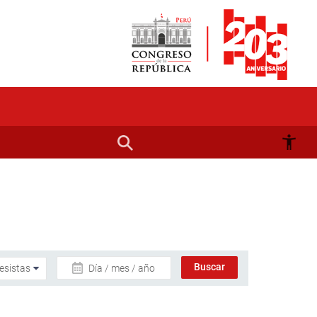
Día / mes / año