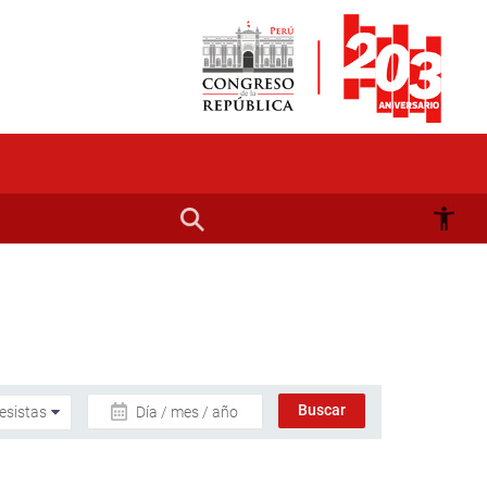
Día / mes / año