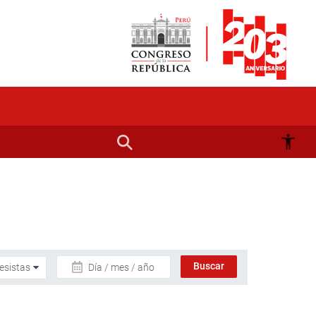
Día / mes / año