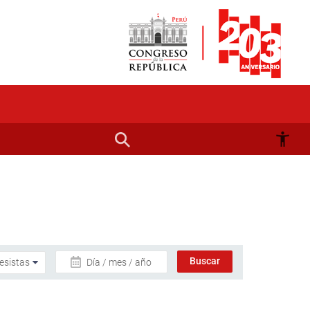
Día / mes / año