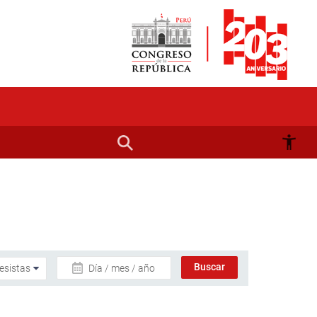
Día / mes / año