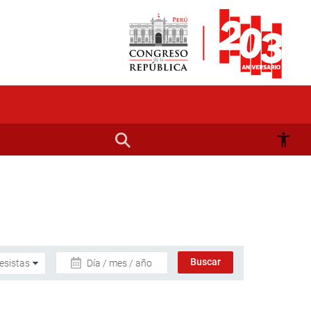
Día / mes / año