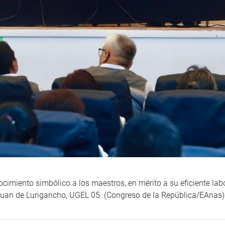
ocimiento simbólico a los maestros, en mérito a su eficiente labo
 Juan de Lurigancho, UGEL 05. (Congreso de la República/EArias)