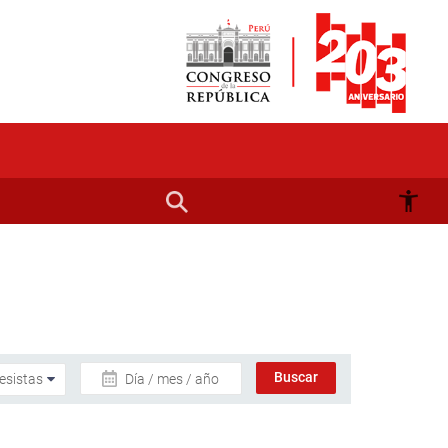
Día / mes / año