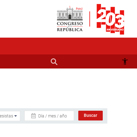
Día / mes / año