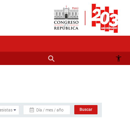
Día / mes / año