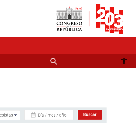
Día / mes / año