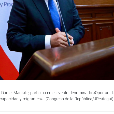
, Daniel Maurate, participa en el evento denominado «Oportunid
iscapacidad y migrantes». (Congreso de la República/JReátegui)