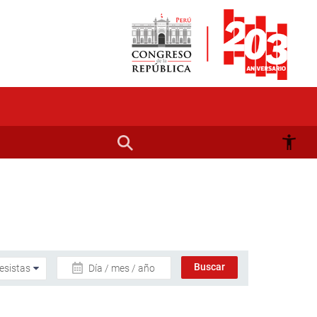
Día / mes / año