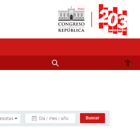
Día / mes / año