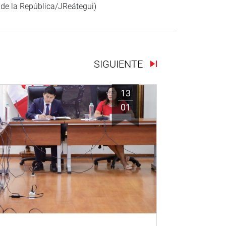
 de la República/JReátegui)
SIGUIENTE
13
01