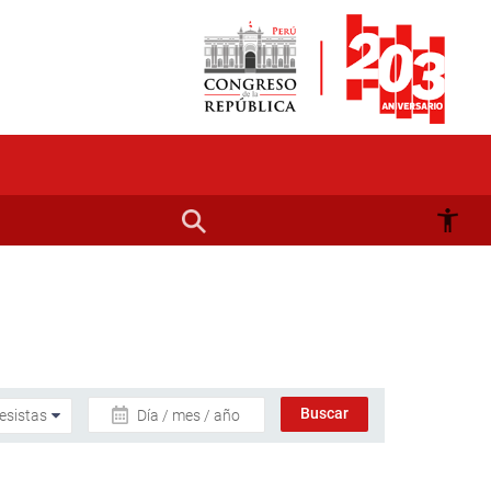
Día / mes / año