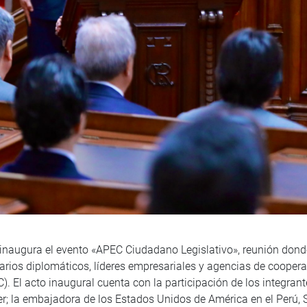
 inaugura el evento «APEC Ciudadano Legislativo», reunión dond
arios diplomáticos, líderes empresariales y agencias de cooperac
 El acto inaugural cuenta con la participación de los integrante
ler; la embajadora de los Estados Unidos de América en el Perú,