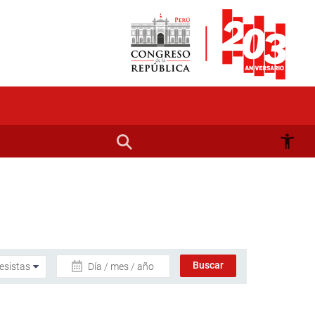
Día / mes / año